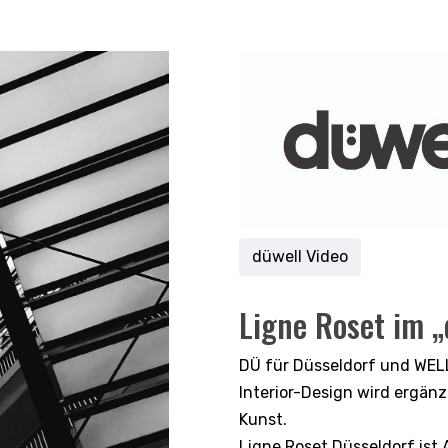
düwell Video
Ligne Roset im „
DÜ für Düsseldorf und WELL
Interior-Design wird ergän
Kunst.
Ligne Roset Düsseldorf ist