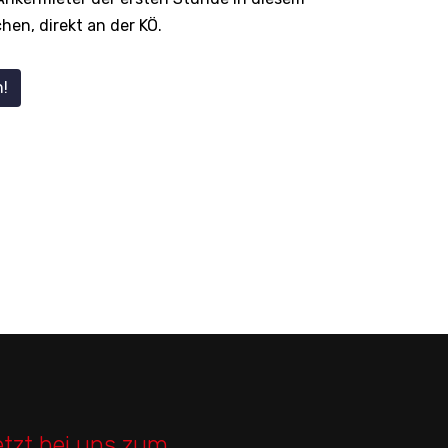
en, direkt an der KÖ.
!
etzt bei uns zum