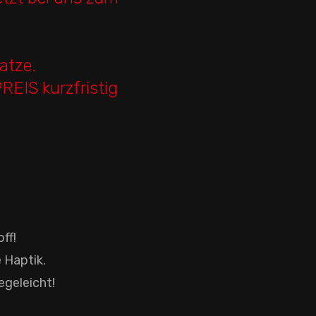
atze.
EIS kurzfristig
ff!
 Haptik.
egeleicht!