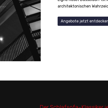
architektonischen Wahrzeich
Angebote jetzt entdecken
Der Schlafsofa-Klassiker j